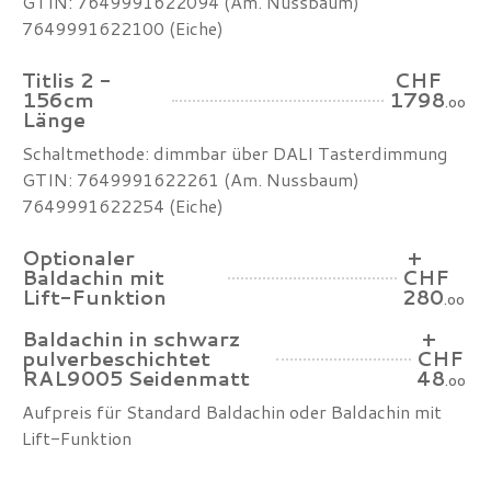
GTIN: 7649991622094 (Am. Nussbaum)
7649991622100 (Eiche)
Titlis 2 -
CHF
156cm
1798
.00
Länge
Schaltmethode: dimmbar über DALI Tasterdimmung
GTIN: 7649991622261 (Am. Nussbaum)
7649991622254 (Eiche)
Optionaler
+
Baldachin mit
CHF
Lift-Funktion
280
.00
Baldachin in schwarz
+
pulverbeschichtet
CHF
RAL9005 Seidenmatt
48
.00
Aufpreis für Standard Baldachin oder Baldachin mit
Lift-Funktion