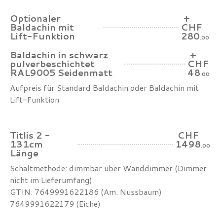
Optionaler
+
Baldachin mit
CHF
Lift-Funktion
280
.00
Baldachin in schwarz
+
pulverbeschichtet
CHF
RAL9005 Seidenmatt
48
.00
Aufpreis für Standard Baldachin oder Baldachin mit
Lift-Funktion
Titlis 2 -
CHF
131cm
1498
.00
Länge
Schaltmethode: dimmbar über Wanddimmer (Dimmer
nicht im Lieferumfang)
GTIN: 7649991622186 (Am. Nussbaum)
7649991622179 (Eiche)